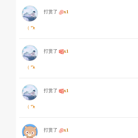
打赏了
x1
（ ͡°ᴥ
打赏了
x1
（ ͡°ᴥ
打赏了
x1
（ ͡°ᴥ
打赏了
x1