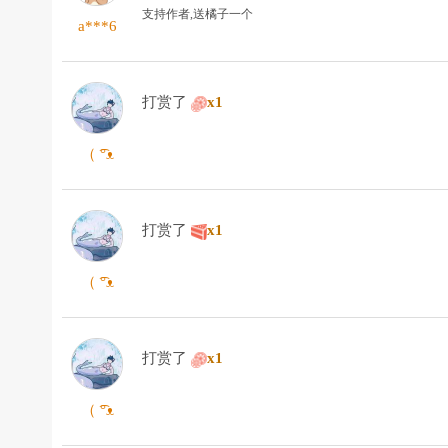
支持作者,送橘子一个
a***6
打赏了
x1
（ ͡°ᴥ
打赏了
x1
（ ͡°ᴥ
打赏了
x1
（ ͡°ᴥ