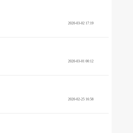
2020-03-02 17:19
2020-03-01 00:12
2020-02-25 16:58