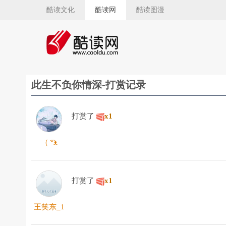
酷读文化
酷读网
酷读图漫
此生不负你情深-打赏记录
打赏了
x1
（ ͡°ᴥ
打赏了
x1
王笑东_1