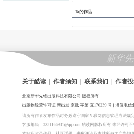
Ta的作品
新华先
关于酷读
|
作者须知
|
联系我们
|
作者投
北京新华先锋出版科技有限公司 版权所有
出版物经营许可证 新出发 京批 字第 直170239 号 | 增值电信业务
请所有作者发布作品时务必遵守国家互联网信息管理办法规
客服邮箱：3231166931@qq.com 酷读网版权所有 未经
本站所收录作品、社区话题、书库评论及本站所做之广告均