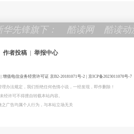
新华先锋旗下：
酷读网
酷读动
作者投稿
|
举报中心
 增值电信业务经营许可证 京B2-20181071号-2 |
京ICP备2023011070号-7
管理办法规定，我们拒绝任何色情小说，一经发现，即作删除！
权所有 未经许可不得擅自转载本站内容。
做之广告均属个人行为，与本站立场无关