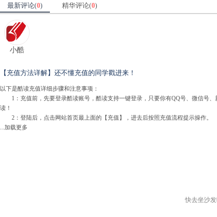
最新评论(
0
)
精华评论(
0
)
小酷
【充值方法详解】还不懂充值的同学戳进来！
以下是酷读充值详细步骤和注意事项：
1：充值前，先要登录酷读账号，酷读支持一键登录，只要你有QQ号、微信号、新
读！
2：登陆后，点击网站首页最上面的【充值】，进去后按照充值流程提示操作。
...加载更多
快去坐沙发吧ʕ