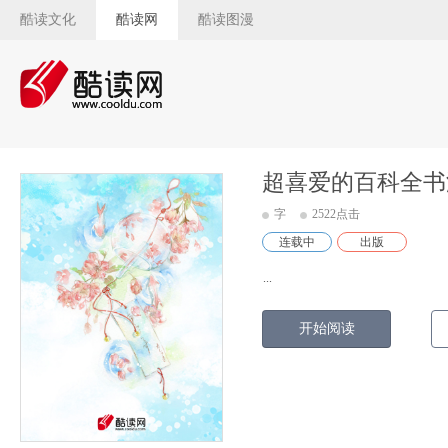
酷读文化
酷读网
酷读图漫
超喜爱的百科全书
字
2522点击
连载中
出版
...
开始阅读