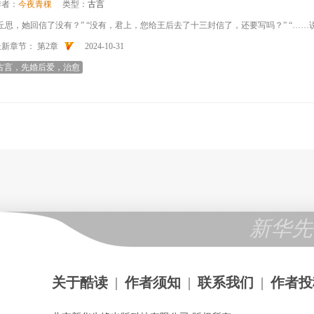
作者：
今夜青稞
类型：
古言
“丘思，她回信了没有？” “没有，君上，您给王后去了十三封信了，还要写吗？” “……说
最新章节：
第2章
2024-10-31
古言，先婚后爱，治愈
新华先
关于酷读
|
作者须知
|
联系我们
|
作者投