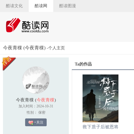
酷读文化
酷读网
酷读图漫
今夜青稞 (今夜青稞)
-个人主页
Ta的作品
今夜青稞
(
今夜青稞
)
加入时间：2024-10-31
性别： 保密
+关注
救下质子后被恩将