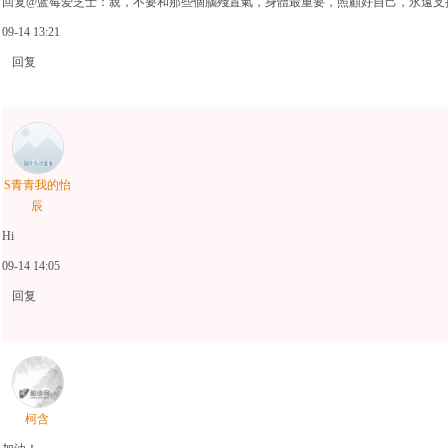
回复@蓝莓爱芝士：親，不要和那些個腦殘置氣，身體最重要，照顧好自己，永遠支
09-14 13:21
回复
S青青我的怡
辰
Hi
09-14 14:05
回复
柯含