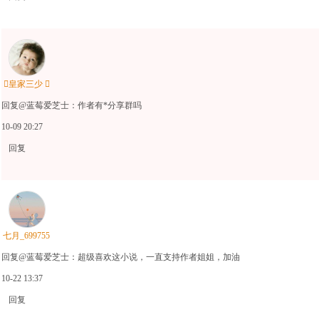
皇家三少 
回复@蓝莓爱芝士：作者有*分享群吗
10-09 20:27
回复
七月_699755
回复@蓝莓爱芝士：超级喜欢这小说，一直支持作者姐姐，加油
10-22 13:37
回复