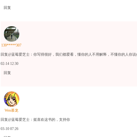
回复
139*****307
回复@蓝莓爱芝士：你写得很好，我们都爱看，懂你的人不用解释，不懂你的人你说
02-14 12:30
回复
Wen慕龙
回复@蓝莓爱芝士：挺喜欢这书的，支持你
03-10 07:26