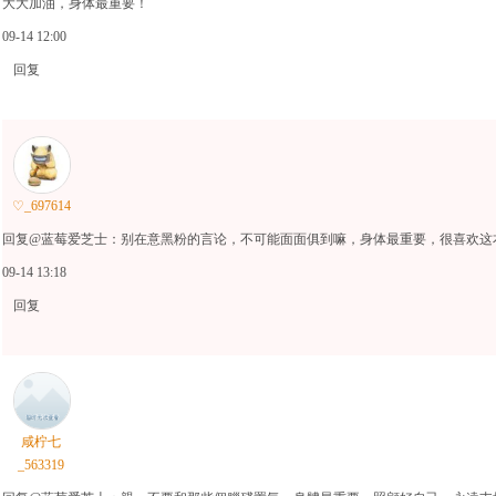
大大加油，身体最重要！
09-14 12:00
回复
♡_697614
回复@蓝莓爱芝士：别在意黑粉的言论，不可能面面俱到嘛，身体最重要，很喜欢这
09-14 13:18
回复
咸柠七
_563319