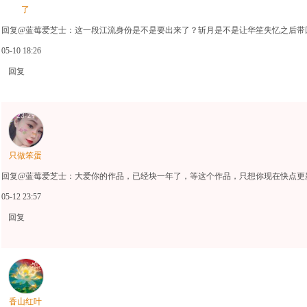
了
回复@蓝莓爱芝士：这一段江流身份是不是要出来了？斩月是不是让华笙失忆之后带
05-10 18:26
回复
只做笨蛋
回复@蓝莓爱芝士：大爱你的作品，已经块一年了，等这个作品，只想你现在快点更
05-12 23:57
回复
香山红叶