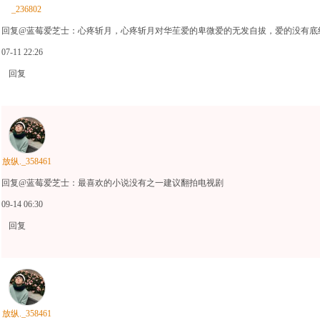
_236802
回复@蓝莓爱芝士：心疼斩月，心疼斩月对华苼爱的卑微爱的无发自拔，爱的没有底
07-11 22:26
回复
放纵._358461
回复@蓝莓爱芝士：最喜欢的小说没有之一建议翻拍电视剧
09-14 06:30
回复
放纵._358461