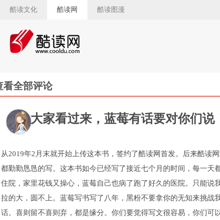
酷读文化
酷读网
酷读图漫
查看全部评论
大家看过来，蓝莓有话要对你们说
从2019年2月末就开始上传这本书，签约了酷读网首发。后来酷
都勤勤恳恳的写。这本书如今已经写了接近七个月的时间，每一天
住院，家里花钱又操心，蓝莓自己也病了跑了好久的医院。只能说
拉的大，圆不上。蓝莓写书写了八年，黑粉不要拿你的无知来挑战
话。喜则留不喜则弃，都是缘分。你们要觉得写文很容易，你们可以