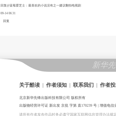
回复@蓝莓爱芝士：最喜欢的小说没有之一建议翻拍电视剧
09-14 06:31
回复
新华先
关于酷读
|
作者须知
|
联系我们
|
作者投
北京新华先锋出版科技有限公司 版权所有
出版物经营许可证 新出发 京批 字第 直170239 号 | 增值电信业务
请所有作者发布作品时务必遵守国家互联网信息管理办法规