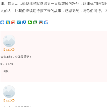
谢。最后……挚我那些默默追文一直给鼓励的粉丝，谢谢你们陪着
火的人，让我们继续期待接下来的故事，感恩遇见，与你们同行。 20
-wxLC5
大大加油，身体最重要！
09-14 12:00
回复
-wxLC5