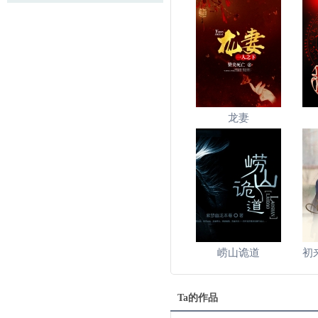
龙妻
崂山诡道
初
Ta的作品