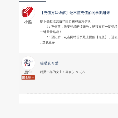
【充值方法详解】还不懂充值的同学戳进来！
以下是酷读充值详细步骤和注意事项：
小酷
1：充值前，先要登录酷读账号，酷读支持一键登录，
一键登录酷读！
2：登陆后，点击网站首页最上面的【充值】，进去
...加载更多
喵喵真可爱
精灵一样的女主！喜欢(｡･ω･｡)ﾉ♡
思宁