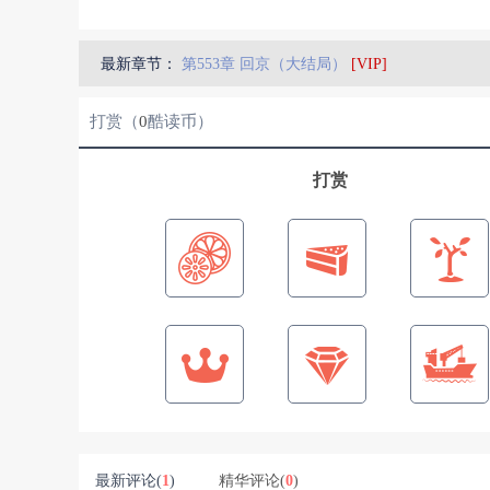
最新章节：
第553章 回京（大结局）
[VIP]
打赏（
0
酷读币）
打赏
最新评论(
1
)
精华评论(
0
)