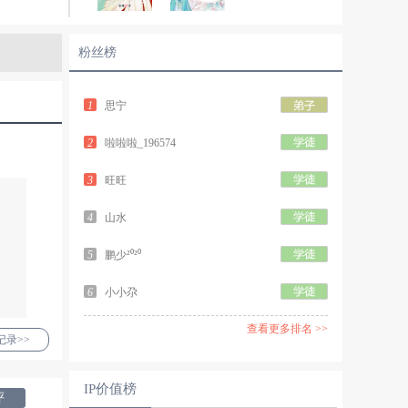
粉丝榜
1
思宁
2
啦啦啦_196574
3
旺旺
4
山水
5
鹏少²⁰²⁰
6
小小尕
查看更多排名 >>
录>>
IP价值榜
评