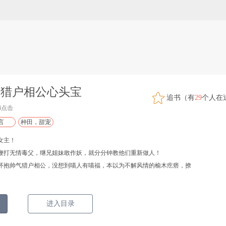
：猎户相公心头宝
追书（有
29
个人在
54点击
言
种田，甜宠
女主！
鞭打无情毒父，继兄姐妹敢作妖，就分分钟教他们重新做人！
怀抱帅气猎户相公，没想到喵人有喵福，本以为不解风情的榆木疙瘩，撩
进入目录