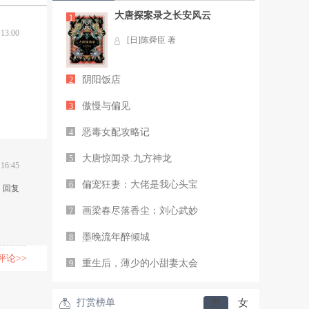
大唐探案录之长安风云
1
 13:00
[日]陈舜臣 著
阴阳饭店
2
傲慢与偏见
3
恶毒女配攻略记
4
大唐惊闻录.九方神龙
5
 16:45
偏宠狂妻：大佬是我心头宝
6
回复
画梁春尽落香尘：刘心武妙
7
墨晚流年醉倾城
8
评论>>
重生后，薄少的小甜妻太会
9
打赏榜单
男
女