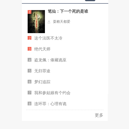
笔仙：下一个死的是谁
1
耍赖天都爱
这个法医不太冷
2
绝代天师
3
盗龙佩：傣藏诡巫
4
无归罪途
5
梦幻追踪
6
我和参姑娘有个约会
7
连环罪：心理有诡
8
更多