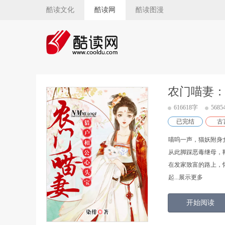
酷读文化
酷读网
酷读图漫
农门喵妻
616618字
568
已完结
古
喵呜一声，猫妖附身
从此脚踩恶毒继母，
在发家致富的路上，
起
...展示更多
开始阅读