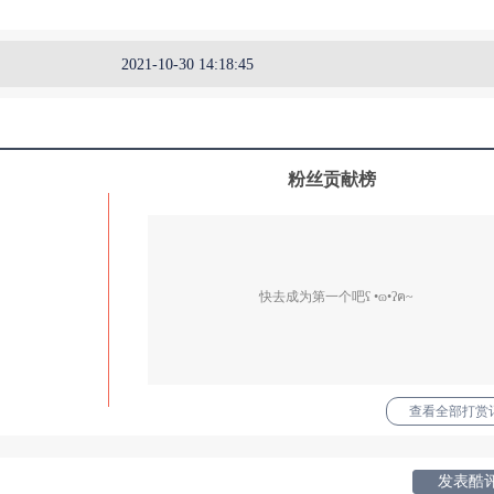
2021-10-30 14:18:45
粉丝贡献榜
快去成为第一个吧ʕ •ɷ•ʔฅ~
查看全部打赏记
发表酷