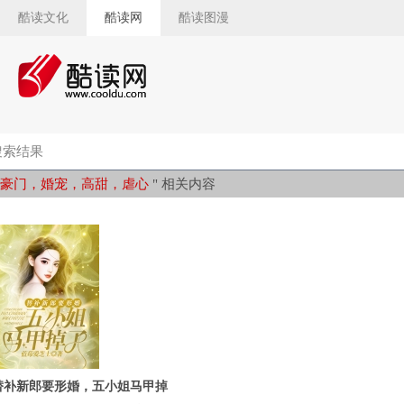
酷读文化
酷读网
酷读图漫
索结果
豪门，婚宠，高甜，虐心
" 相关内容
替补新郎要形婚，五小姐马甲掉