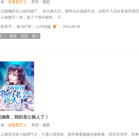
作者：
蓝莓爱芝士
类型：
现言
貌丑痴傻的五小姐结婚了。 但大婚大日，新郎当众逃婚不说，还和不入流女星床照满天
五小姐随手一抓，抓了个替补新郎。 不...
最新章节：
第3867章： 心中的她
2026-08-08
豪门，婚宠，高甜，虐心
新婚夜，我的老公换人了！
作者：
蓝莓爱芝士
类型：
现言
世人都笑话笙小姐脾气大，不通人情世故，就等着看她婚后被家暴，笑话没等到，等来