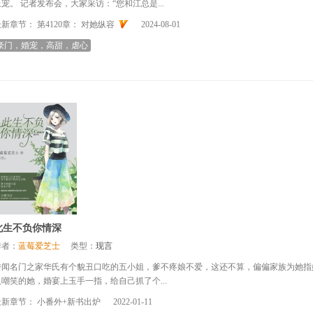
上宠。 记者发布会，大家采访：“您和江总是...
最新章节：
第4120章： 对她纵容
2024-08-01
豪门，婚宠，高甜，虐心
此生不负你情深
作者：
蓝莓爱芝士
类型：
现言
传闻名门之家华氏有个貌丑口吃的五小姐，爹不疼娘不爱，这还不算，偏偏家族为她指
人嘲笑的她，婚宴上玉手一指，给自己抓了个...
最新章节：
小番外+新书出炉
2022-01-11