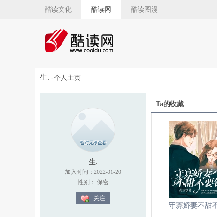
酷读文化
酷读网
酷读图漫
生.
-个人主页
Ta的收藏
生.
加入时间：2022-01-20
性别： 保密
+关注
守寡娇妻不甜