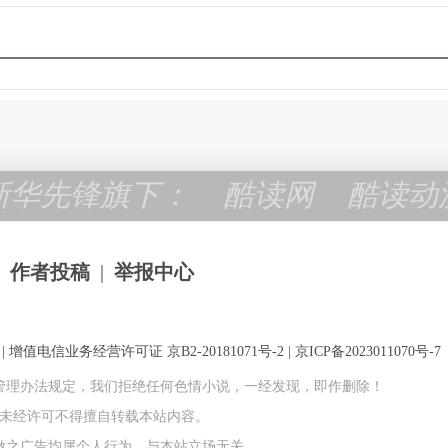
新华先锋旗下：
酷读网
酷读动
作者投稿
|
举报中心
 增值电信业务经营许可证 京B2-20181071号-2 |
京ICP备2023011070号-7
管理办法规定，我们拒绝任何色情小说，一经发现，即作删除！
权所有 未经许可不得擅自转载本站内容。
做之广告均属个人行为，与本站立场无关