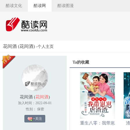
酷读文化
酷读网
酷读图漫
花间酒 (花间酒)
-个人主页
Ta的收藏
花间酒
(
花间酒
)
加入时间：2022-09-01
性别： 保密
+关注
重生八零：我带崽