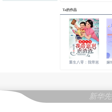
Ta的作品
重生八零：我带崽
嫁
新华先