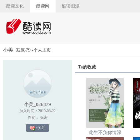
酷读文化
酷读网
酷读图漫
小美_026879
-个人主页
Ta的收藏
小美_026879
加入时间：2019-08-22
性别： 保密
+关注
此生不负你情深