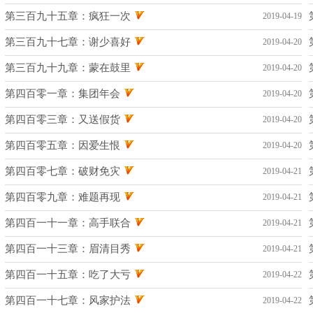
第三百九十五章：疯狂一次
2019-04-19
第三百九十七章：谢少喜好
2019-04-20
第三百九十九章：蒙在鼓里
2019-04-20
第四百零一章：集团年会
2019-04-20
第四百零三章：又送假货
2019-04-20
第四百零五章：因爱生恨
2019-04-20
第四百零七章：破财免灾
2019-04-21
第四百零九章：难题再现
2019-04-21
第四百一十一章：高手联合
2019-04-21
第四百一十三章：眉清目秀
2019-04-21
第四百一十五章：吃了大亏
2019-04-22
第四百一十七章：风家护法
2019-04-22