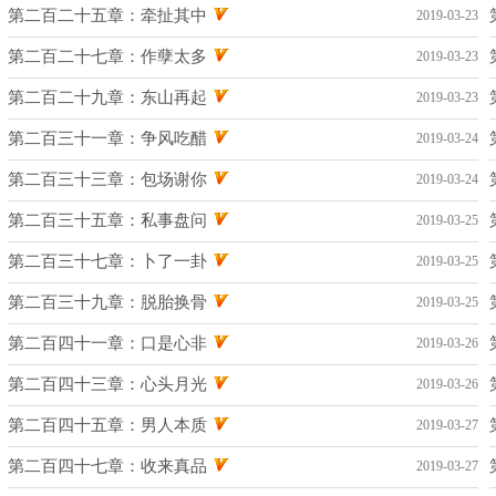
第二百二十五章：牵扯其中
2019-03-23
第二百二十七章：作孽太多
2019-03-23
第二百二十九章：东山再起
2019-03-23
第二百三十一章：争风吃醋
2019-03-24
第二百三十三章：包场谢你
2019-03-24
第二百三十五章：私事盘问
2019-03-25
第二百三十七章：卜了一卦
2019-03-25
第二百三十九章：脱胎换骨
2019-03-25
第二百四十一章：口是心非
2019-03-26
第二百四十三章：心头月光
2019-03-26
第二百四十五章：男人本质
2019-03-27
第二百四十七章：收来真品
2019-03-27