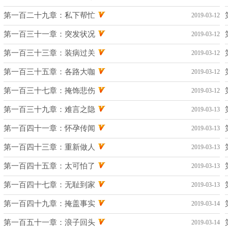
第一百二十九章：私下帮忙
2019-03-12
第一百三十一章：突发状况
2019-03-12
第一百三十三章：装病过关
2019-03-12
第一百三十五章：各路大咖
2019-03-12
第一百三十七章：掩饰悲伤
2019-03-12
第一百三十九章：难言之隐
2019-03-13
第一百四十一章：怀孕传闻
2019-03-13
第一百四十三章：重新做人
2019-03-13
第一百四十五章：太可怕了
2019-03-13
第一百四十七章：无耻到家
2019-03-13
第一百四十九章：掩盖事实
2019-03-14
第一百五十一章：浪子回头
2019-03-14