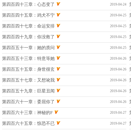
第四百四十三章：心态变了
2019-04-24
第四百四十五章：鸡犬不宁
2019-04-25
第四百四十七章：命运安排
2019-04-25
第四百四十九章：你没救了
2019-04-25
第四百五十一章：她的质问
2019-04-25
第四百五十三章：特意等她
2019-04-26
第四百五十五章：身世很玄
2019-04-26
第四百五十七章：又想讹我
2019-04-26
第四百五十九章：巨星丑闻
2019-04-26
第四百六十一章：委屈你了
2019-04-26
第四百六十三章：神秘的F
2019-04-27
第四百六十五章：惊恐不已
2019-04-27