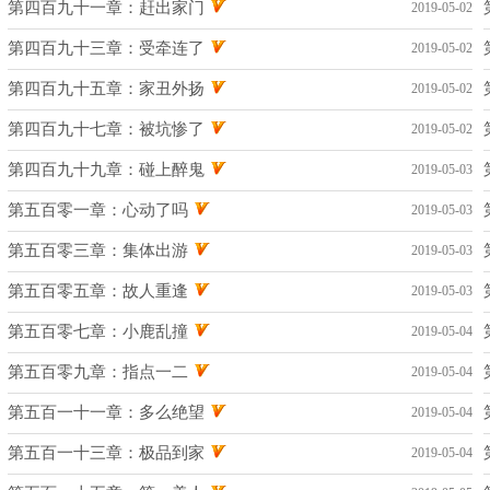
第四百九十一章：赶出家门
2019-05-02
第四百九十三章：受牵连了
2019-05-02
第四百九十五章：家丑外扬
2019-05-02
第四百九十七章：被坑惨了
2019-05-02
第四百九十九章：碰上醉鬼
2019-05-03
第五百零一章：心动了吗
2019-05-03
第五百零三章：集体出游
2019-05-03
第五百零五章：故人重逢
2019-05-03
第五百零七章：小鹿乱撞
2019-05-04
第五百零九章：指点一二
2019-05-04
第五百一十一章：多么绝望
2019-05-04
第五百一十三章：极品到家
2019-05-04