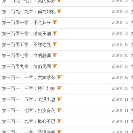
第二百九十七章：真的挺好
2019-04-09
第二百九十九章：简约婚礼
2019-04-09
第三百零一章：千金归来
2019-04-09
第三百零三章：消失王朝
2019-04-09
第三百零五章：不祥之兆
2019-04-10
第三百零七章：血的教训
2019-04-10
第三百零九章：偷偷见面
2019-04-10
第三百一十一章：卖妹求荣
2019-04-10
第三百一十三章：神仙姐姐
2019-04-10
第三百一十五章：太没出息
2019-04-11
第三百一十七章：狗皮膏药
2019-04-11
第三百一十九章：揪心不已
2019-04-11
第三百二十一章：恐惧幸福
2019-04-11