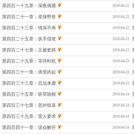
第四百一十九章：深夜偶遇
2019-04-22
第四百二十一章：变身野兽
2019-04-22
第四百二十三章：情深不寿
2019-04-22
第四百二十五章：执手偕老
2019-04-23
第四百二十七章：又被套路
2019-04-23
第四百二十九章：等待时机
2019-04-23
第四百三十一章：承受的起
2019-04-23
第四百三十三章：厄运来袭
2019-04-23
第四百三十五章：斩草除根
2019-04-24
第四百三十七章：意外惊喜
2019-04-24
第四百三十九章：雷人要求
2019-04-24
第四百四十一章：误会解开
2019-04-24