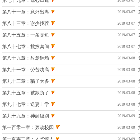
第七十九章：虐心重逢
2019-03-07
第八十一章：意外出席
2019-03-07
第八十三章：谢少找茬
2019-03-07
第八十五章：一条臭鱼
2019-03-07
第八十七章：挑拨离间
2019-03-07
第八十九章：故意砸场
2019-03-08
第九十一章：劳苦功高
2019-03-08
第九十三章：骗子太多
2019-03-08
第九十五章：被欺负了
2019-03-08
第九十七章：送妻上学
2019-03-08
第九十九章：神颜级别
2019-03-09
第一百零一章：轰动校园
2019-03-09
第一百零三章：才华惊人
2019-03-09