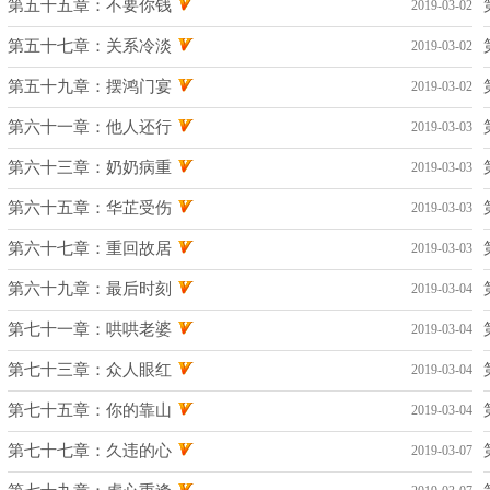
第五十五章：不要你钱
2019-03-02
第五十七章：关系冷淡
2019-03-02
第五十九章：摆鸿门宴
2019-03-02
第六十一章：他人还行
2019-03-03
第六十三章：奶奶病重
2019-03-03
第六十五章：华芷受伤
2019-03-03
第六十七章：重回故居
2019-03-03
第六十九章：最后时刻
2019-03-04
第七十一章：哄哄老婆
2019-03-04
第七十三章：众人眼红
2019-03-04
第七十五章：你的靠山
2019-03-04
第七十七章：久违的心
2019-03-07