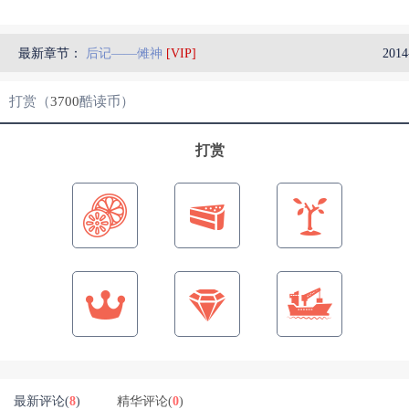
最新章节：
后记——傩神
[VIP]
2014
打赏（
3700
酷读币）
打赏
最新评论(
8
)
精华评论(
0
)