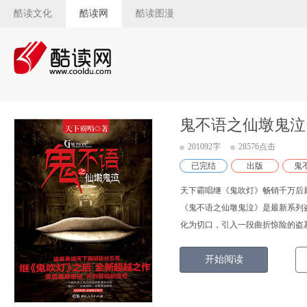
酷读文化
酷读网
酷读图漫
鬼不语之仙墩鬼泣
201092字
28576点击
已完结
出版
鬼
天下霸唱继《鬼吹灯》畅销千万后
《鬼不语之仙墩鬼泣》是最新系列
化为切口，引入一段曲折惊险的盗
开始阅读